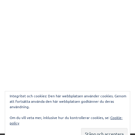
Integritet och cookies: Den här webbplatsen använder cookies. Genom
att fortsätta använda den här webbplatsen godkänner du deras
användning.
Denna webbplats använder Akismet för att minska
Om du vill veta mer, inklusive hur du kontrollerar cookies, se:
Cookie-
skräppost.
Lär dig om hur din kommentarsdata
policy
bearbetas
.