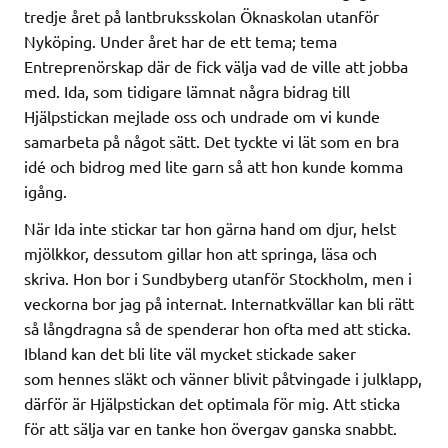
tredje året på lantbruksskolan Öknaskolan utanför
Nyköping. Under året har de ett tema; tema
Entreprenörskap där de fick välja vad de ville att jobba
med. Ida, som tidigare lämnat några bidrag till
Hjälpstickan mejlade oss och undrade om vi kunde
samarbeta på något sätt. Det tyckte vi lät som en bra
idé och bidrog med lite garn så att hon kunde komma
igång.
När Ida inte stickar tar hon gärna hand om djur, helst
mjölkkor, dessutom gillar hon att springa, läsa och
skriva. Hon bor i Sundbyberg utanför Stockholm, men i
veckorna bor jag på internat. Internatkvällar kan bli rätt
så långdragna så de spenderar hon ofta med att sticka.
Ibland kan det bli lite väl mycket stickade saker
som hennes släkt och vänner blivit påtvingade i julklapp,
därför är Hjälpstickan det optimala för mig. Att sticka
för att sälja var en tanke hon övergav ganska snabbt.