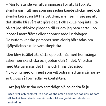
– Min första ide var att annonsera för att få folk att
skänka garn till mig som jag sedan kunde sticka med och
skänka bidragen till Hjälpstickan, men sen insåg jag att
det skulle bli svårt att göra det. Folk skulle nog inte lita
på att jag skänkte plaggen till er om jag bara satte upp
lappar i mataffärer eller annonserade i tidningen.
Dessutom kanske personer som aldrig hört talas om
Hjälpstickan skulle vara skeptiska.
Idén blev istället att sätta upp ett mål med hur många
saker hon ska sticka och jobbar utifrån det. Vi bidrar
med lite garn när det finns och finns det någon i
Nyköping med omnejd som vill bidra med garn så hör av
er till oss så förmedlar vi kontakten.
– Att jag får sticka och samtidigt hjälpa andra är ju
perfekt, säger Ida.
Integritet och cookies: Den här webbplatsen använder cookies. Genom
att fortsätta använda den här webbplatsen godkänner du deras
användning.