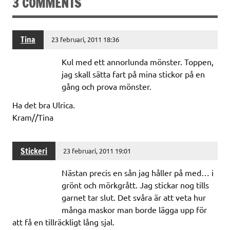
3 COMMENTS
Tina
23 februari, 2011 18:36
Kul med ett annorlunda mönster. Toppen,
jag skall sätta fart på mina stickor på en
gång och prova mönster.
Ha det bra Ulrica.
Kram//Tina
Stickeri
23 februari, 2011 19:01
Nästan precis en sån jag håller på med… i
grönt och mörkgrått. Jag stickar nog tills
garnet tar slut. Det svåra är att veta hur
många maskor man borde lägga upp för
att få en tillräckligt lång sjal.