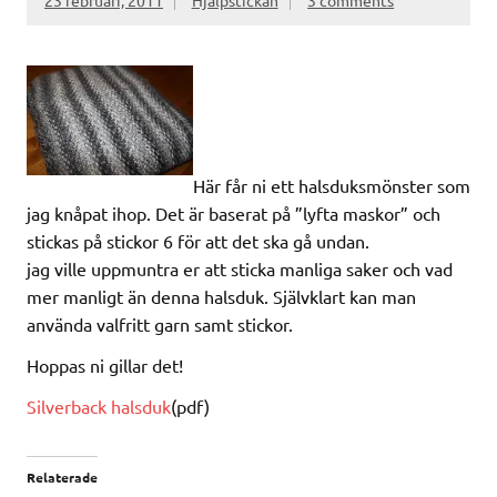
23 februari, 2011
Hjälpstickan
3 comments
Här får ni ett halsduksmönster som
jag knåpat ihop. Det är baserat på ”lyfta maskor” och
stickas på stickor 6 för att det ska gå undan.
jag ville uppmuntra er att sticka manliga saker och vad
mer manligt än denna halsduk. Självklart kan man
använda valfritt garn samt stickor.
Hoppas ni gillar det!
Silverback halsduk
(pdf)
Relaterade