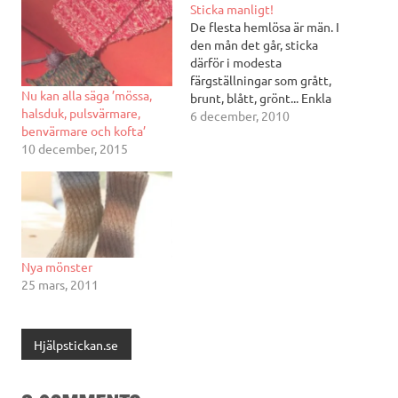
Sticka manligt!
De flesta hemlösa är män. I
den mån det går, sticka
därför i modesta
färgställningar som grått,
Nu kan alla säga ’mössa,
brunt, blått, grönt... Enkla
halsduk, pulsvärmare,
mössor har vi mönster på
6 december, 2010
benvärmare och kofta’
här på sajten, mest avig
10 december, 2015
och rät och ett enkel
ihoptag på slutet. Sidan är
också uppdaterad med ett
mönster på världens
kanske enklaste…
Nya mönster
25 mars, 2011
Hjälpstickan.se