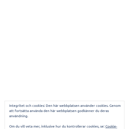
Integritet och cookies: Den här webbplatsen använder cookies. Genom
att fortsätta använda den här webbplatsen godkänner du deras
användning.
Denna webbplats använder Akismet för att minska
Om du vill veta mer, inklusive hur du kontrollerar cookies, se:
Cookie-
skräppost.
Lär dig om hur din kommentarsdata