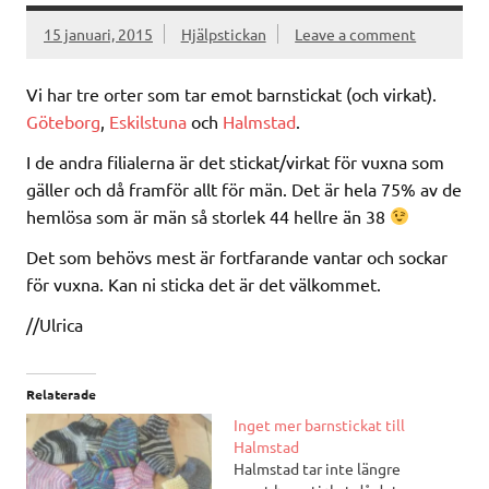
15 januari, 2015
Hjälpstickan
Leave a comment
Vi har tre orter som tar emot barnstickat (och virkat).
Göteborg
,
Eskilstuna
och
Halmstad
.
I de andra filialerna är det stickat/virkat för vuxna som
gäller och då framför allt för män. Det är hela 75% av de
hemlösa som är män så storlek 44 hellre än 38
Det som behövs mest är fortfarande vantar och sockar
för vuxna. Kan ni sticka det är det välkommet.
//Ulrica
Relaterade
Inget mer barnstickat till
Halmstad
Halmstad tar inte längre