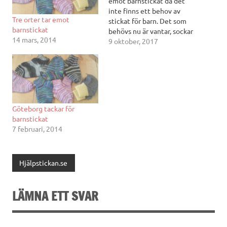
emot barnstickat då det
inte finns ett behov av
Tre orter tar emot
stickat för barn. Det som
barnstickat
behövs nu är vantar, sockar
14 mars, 2014
och mössor för vuxna, män
9 oktober, 2017
och kvinnor. Välkommen
med det!
Göteborg tackar för
barnstickat
7 februari, 2014
Hjälpstickan.se
LÄMNA ETT SVAR