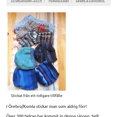
10 december, 2014
Hjälpstickan
Leave a comment
Stickat från ett tidigare tillfälle
I Örebro/Kumla stickar man som aldrig förr!
Över 300 bidrag har kommit in denna säsong, helt