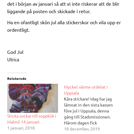
det i början av januari så att vi inte riskerar att de blir
liggande på posten och skickade i retur.
Ha en ofantligt skön jul alla stickerskor och vila upp er
ordentligt.
God Jul
Ulrica
Relaterade
Mycket värme utdelat i
Uppsala
Kära stickare! Idag har jag
lämnat in den sista kassen
före jul i Uppsala, denna
Sticka sockar till soppkök i
gång till Stadsmissionen.
Malmö 14 januari
Härom dagen fick
1 januari, 2018
Frälsningsarmén och
18 december, 2019