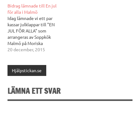
utreseboendet Åby
Bidrag lämnade till En jul
utanför Uppsala var sin
för alla i Malmö
stor laddning av varma och
Idag lämnade vi ett par
uppskattade bidrag. Den
kassar julklappar till "EN
här hösten har
JUL FÖR ALLA" som
Hjälpstickan i Uppsala
arrangeras av Soppkök
tagit emot så mycket
Malmö på Moriska
härligt stickat, från…
paviljongen i Malmö på
20 december, 2015
julafton. Det känns bra och
nu hoppas vi på nya fräscha
bidrag till slutet av januari.
Hjälpstickan.se
God jul på er! Ann-Marie
Jönsson, Malmö
LÄMNA ETT SVAR