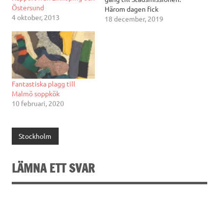
Östersund
Härom dagen fick
4 oktober, 2013
Frälsningsarmén och
18 december, 2019
utreseboendet Åby
utanför Uppsala var sin
stor laddning av varma och
uppskattade bidrag. Den
här hösten har
Hjälpstickan i Uppsala
Fantastiska plagg till
tagit emot så mycket
Malmö soppkök
härligt stickat, från…
10 februari, 2020
Stockholm
LÄMNA ETT SVAR