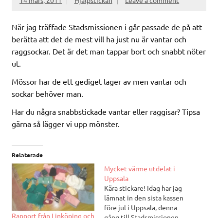
14 mars, 2011
Hjälpstickan
Leave a comment
När jag träffade Stadsmissionen i går passade de på att
berätta att det de mest vill ha just nu är vantar och
raggsockar. Det är det man tappar bort och snabbt nöter
ut.
Mössor har de ett gediget lager av men vantar och
sockar behöver man.
Har du några snabbstickade vantar eller raggisar? Tipsa
gärna så lägger vi upp mönster.
Relaterade
Mycket värme utdelat i
Uppsala
Kära stickare! Idag har jag
lämnat in den sista kassen
före jul i Uppsala, denna
Rapport från Linköping och
gång till Stadsmissionen.