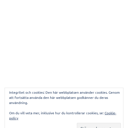
Integritet och cookies: Den här webbplatsen använder cookies. Genom
att fortsätta använda den här webbplatsen godkänner du deras
användning.
Denna webbplats använder Akismet för att minska
Om du vill veta mer, inklusive hur du kontrollerar cookies, se:
Cookie-
skräppost.
Lär dig om hur din kommentarsdata
policy
bearbetas
.