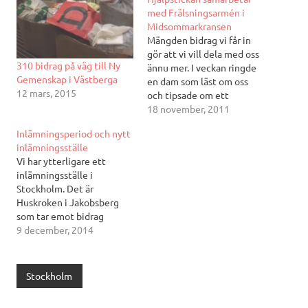
med Frälsningsarmén i
Midsommarkransen
Mängden bidrag vi får in
gör att vi vill dela med oss
310 bidrag på väg till Ny
ännu mer. I veckan ringde
Gemenskap i Västberga
en dam som läst om oss
12 mars, 2015
och tipsade om ett
härbärge som drivs av
18 november, 2011
Frälsningsarmén i
Inlämningsperiod och nytt
Midsommarkransen. Jag
inlämningsställe
fick nummer till
Vi har ytterligare ett
föreståndaren som jag
inlämningsställe i
ringde omgående. Han
Stockholm. Det är
blev så glad och tackade
Huskroken i Jakobsberg
för…
som tar emot bidrag
när butiken är öppen
9 december, 2014
tisdagar 15-18. Dessutom
delar Kicki ut
Hjälpstickanpåsar med
Stockholm
garn för den som vill sticka
ett bidrag. Nytt för