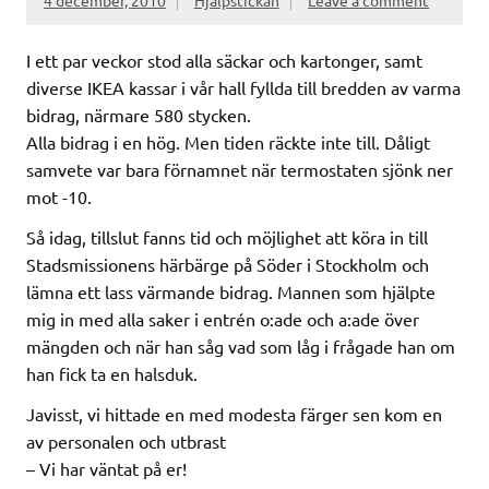
4 december, 2010
Hjälpstickan
Leave a comment
I ett par veckor stod alla säckar och kartonger, samt
diverse IKEA kassar i vår hall fyllda till bredden av varma
bidrag, närmare 580 stycken.
Alla bidrag i en hög. Men tiden räckte inte till. Dåligt
samvete var bara förnamnet när termostaten sjönk ner
mot -10.
Så idag, tillslut fanns tid och möjlighet att köra in till
Stadsmissionens härbärge på Söder i Stockholm och
lämna ett lass värmande bidrag. Mannen som hjälpte
mig in med alla saker i entrén o:ade och a:ade över
mängden och när han såg vad som låg i frågade han om
han fick ta en halsduk.
Javisst, vi hittade en med modesta färger sen kom en
av personalen och utbrast
– Vi har väntat på er!