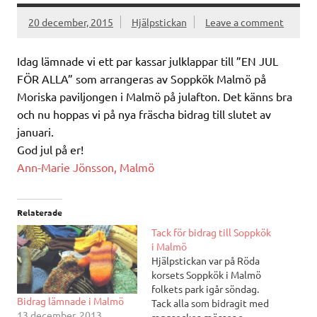
20 december, 2015
Hjälpstickan
Leave a comment
Idag lämnade vi ett par kassar julklappar till ”EN JUL
FÖR ALLA” som arrangeras av Soppkök Malmö på
Moriska paviljongen i Malmö på julafton. Det känns bra
och nu hoppas vi på nya fräscha bidrag till slutet av
januari.
God jul på er!
Ann-Marie Jönsson, Malmö
Relaterade
Tack för bidrag till Soppkök
i Malmö
Hjälpstickan var på Röda
korsets Soppkök i Malmö
folkets park igår söndag.
Bidrag lämnade i Malmö
Tack alla som bidragit med
13 december, 2013
raggsockor, mössor o