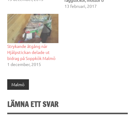
vantar och som gör det
13 februari, 2017
möjligt för oss att lämna
värmande plagg direkt till
behövande. Igår fick jag
hjälp av stickerskan
Lisbeth. Gun-Britt, Skåne
Strykande åtgång när
Hjälpstickan delade ut
bidrag på Soppkök Malmö
1 december, 2015
Malmö
LÄMNA ETT SVAR