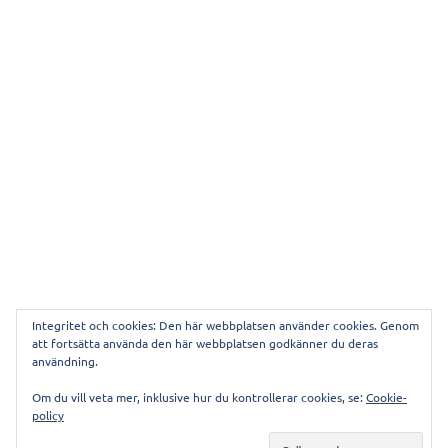
Integritet och cookies: Den här webbplatsen använder cookies. Genom
att fortsätta använda den här webbplatsen godkänner du deras
användning.
Denna webbplats använder Akismet för att minska
Om du vill veta mer, inklusive hur du kontrollerar cookies, se:
Cookie-
skräppost.
Lär dig om hur din kommentarsdata
policy
bearbetas
.